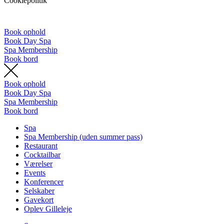
Cookiepolitik
Book ophold
Book Day Spa
Spa Membership
Book bord
Book ophold
Book Day Spa
Spa Membership
Book bord
Spa
Spa Membership (uden summer pass)
Restaurant
Cocktailbar
Værelser
Events
Konferencer
Selskaber
Gavekort
Oplev Gilleleje