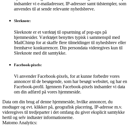
indsamler vi e-mailadresser, IP-adresser samt tidstempler, som
anvendes til at sende relevante nyhedsbreve.
Sleeknote
:
Sleeknote er et værktøj til opsætning af pop-ups på
hjemmesider. Værktøjet benyttes typisk i sammenspil med
MailChimp for at skaffe flere tilmeldinger til nyhedsbrev eller
fremhæve konkurrencer. Din persondata videregives kun til
Sleeknote med dit samtykke.
Facebook-pixels:
Vi anvender Facebook-pixels, for at kunne forbedre vores
annoncer til de besøgende, som har besøgt websitet, og har en
Facebook-profil. Igennem Facebook-pixels indsamler vi data
om din adfærd på vores hjemmeside.
Data om din brug af denne hjemmeside, hvilke annoncer, du
modtager og evt. klikker på, geografisk placering, IP-adresse m.v.
videregives til tredjeparter i det omfang du giver eksplicit samtykke
hertil og selv indtaster informationerne.
Matomo Analytics: