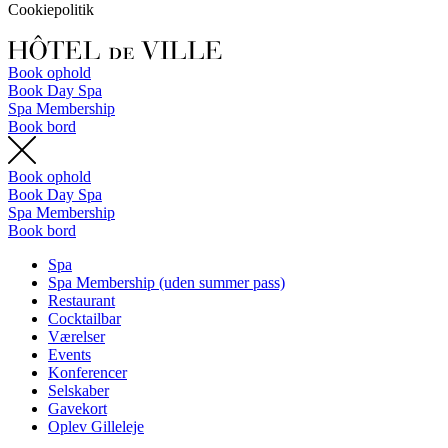
Cookiepolitik
Book ophold
Book Day Spa
Spa Membership
Book bord
Book ophold
Book Day Spa
Spa Membership
Book bord
Spa
Spa Membership (uden summer pass)
Restaurant
Cocktailbar
Værelser
Events
Konferencer
Selskaber
Gavekort
Oplev Gilleleje