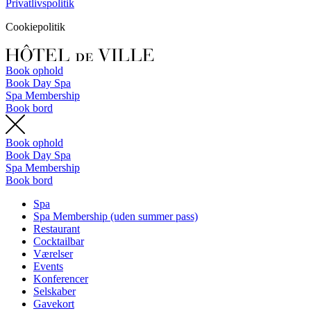
Privatlivspolitik
Cookiepolitik
Book ophold
Book Day Spa
Spa Membership
Book bord
Book ophold
Book Day Spa
Spa Membership
Book bord
Spa
Spa Membership (uden summer pass)
Restaurant
Cocktailbar
Værelser
Events
Konferencer
Selskaber
Gavekort